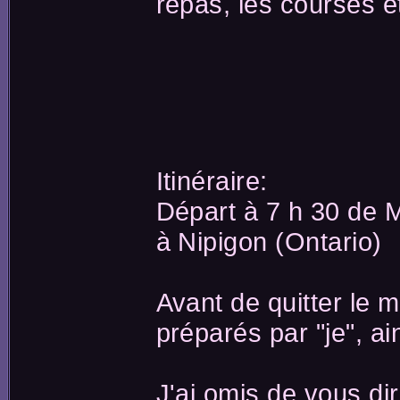
repas, les courses e
Itinéraire:
Départ à 7 h 30 de 
à Nipigon (Ontario)
Avant de quitter le m
préparés par "je", ai
J'ai omis de vous di