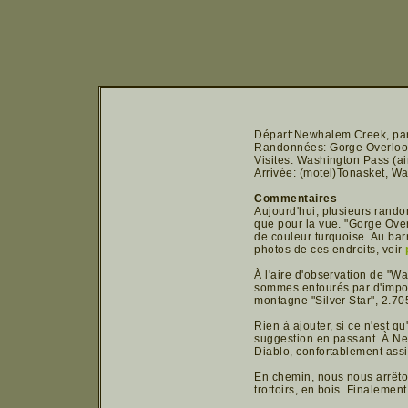
Départ:Newhalem Creek, par
Randonnées: Gorge Overlook
Visites: Washington Pass (ai
Arrivée: (motel)Tonasket, W
Commentaires
Aujourd'hui, plusieurs rando
que pour la vue. "Gorge Ove
de couleur turquoise. Au bar
photos de ces endroits, voir
À l'aire d'observation de "W
sommes entourés par d'imposa
montagne "Silver Star", 2.70
Rien à ajouter, si ce n'est qu
suggestion en passant. À Ne
Diablo, confortablement assi
En chemin, nous nous arrêton
trottoirs, en bois. Finalemen