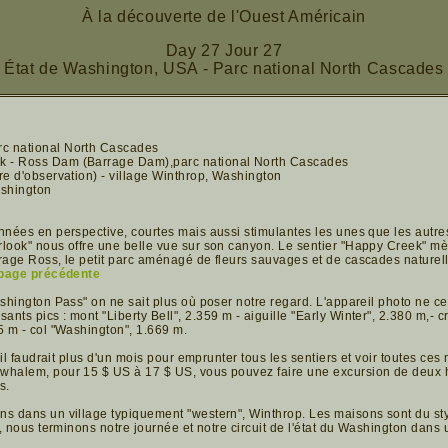
À la découverte de l'Ouest Américain
Day 27 Jour 27
État de Washington, USA - Parc national North Cascades
c national North Cascades
 - Ross Dam (Barrage Dam),parc national North Cascades
re d'observation) - village Winthrop, Washington
ashington
nnées en perspective, courtes mais aussi stimulantes les unes que les autres,
rlook" nous offre une belle vue sur son canyon. Le sentier "Happy Creek" mè
rage Ross, le petit parc aménagé de fleurs sauvages et de cascades naturel
page précédente
ashington Pass" on ne sait plus où poser notre regard. L'appareil photo ne c
nts pics : mont "Liberty Bell", 2.359 m - aiguille "Early Winter", 2.380 m,- 
5 m - col "Washington", 1.669 m.
'il faudrait plus d'un mois pour emprunter tous les sentiers et voir toutes ces
whalem, pour 15 $ US à 17 $ US, vous pouvez faire une excursion de deux h
s.
s dans un village typiquement "western", Winthrop. Les maisons sont du styl
t, nous terminons notre journée et notre circuit de l'état du Washington dans