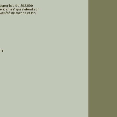
 superficie de 202.000
ricaines" qui s'étend sur
variété de roches et les
on