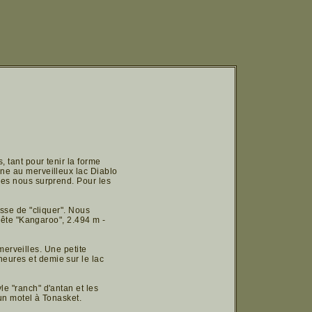
 tant pour tenir la forme
ne au merveilleux lac Diablo
les nous surprend. Pour les
esse de "cliquer". Nous
crête "Kangaroo", 2.494 m -
 merveilles. Une petite
eures et demie sur le lac
e "ranch" d'antan et les
 un motel à Tonasket.