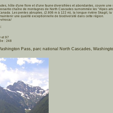
des, hôte d'une flore et d'une faune diversifiées et abondantes, couvre une
l'imposante chaîne de montagnes de North Cascades surnommée les "Alpes amé
Canada. Les pentes abruptes, (2.806 m à 122 m), la longue rivière Skagit, la 
maintenir une qualité exceptionnelle de biodiversité dans cette région.
ov/noca/
c:
0 et 97
ée : 248
ashington Pass, parc national North Cascades, Washingt