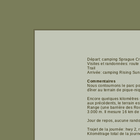
Départ: camping Sprague Cre
Visites et randonnées: route 
Trail
Arrivée: camping Rising Sun,
Commentaires
Nous contournons le parc pou
dîner au terrain de pique-ni
Encore quelques kilomètres 
aux précédents, le terrain e
Range (une barrière des Roch
3.000 m. Il mesure 16 km de
Jour de repos, aucune rand
Trajet de la journée: hwy 2, 
Kilométrage total de la journ