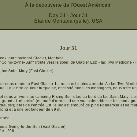
À la découverte de l'Ouest Américain
Day 31 - Jour 31
État de Montana (suite), USA
Jour 31
ek, parc national Glacier, Montana
"Going-to-the-Sun" (route vers le soleil de Glacier Est) - lac Two Medicine -
 lac Saint-Mary (East Glacier)
r nous rendre à East Glacier. La route est moins abrupte. Au lac Two Medici
que. Le lac de couleur turquoise, encastré dans les montagnes, nous offre u
et nous arrivons au camping Rising Sun situé au bord du lac Saint Mary. L'
st grand et très privé (entouré d'arbres et une vue splendide sur les montagn
euses) près de l'entrée Est, le lac est entouré de pins Ponderosa et de mo
 long et a une profondeur de 89 m.
onnée.
route Going-to-the-Sun (East Glacier)
ée : 208