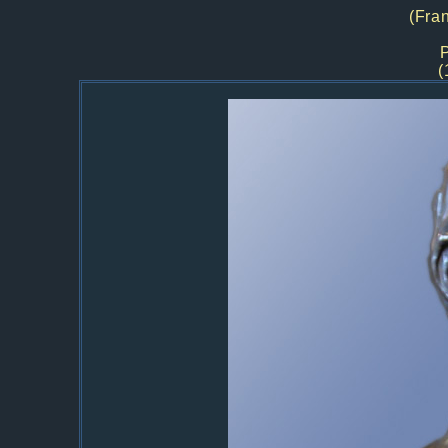
(Fra
(