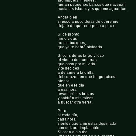
aromas, luz, metales,
fueran pequeños barcos que navegan
hacia las islas tuyas que me aguardan.
Ahora bien,
si poco a poco dejas de quererme
dejaré de quererte poco a poco.
Si de pronto
me olvidas
no me busques,
que ya te habré olvidado.
Si consideras largo y loco
el viento de banderas
que pasa por mi vida
y te decides
a dejarme a la orilla
del corazón en que tengo raíces,
piensa
que en ese día,
a esa hora
levantaré los brazos
y saldrán mis raíces
a buscar otra tierra.
Pero
si cada día,
cada hora
sientes que a mí estás destinada
con dulzura implacable.
Si cada día sube