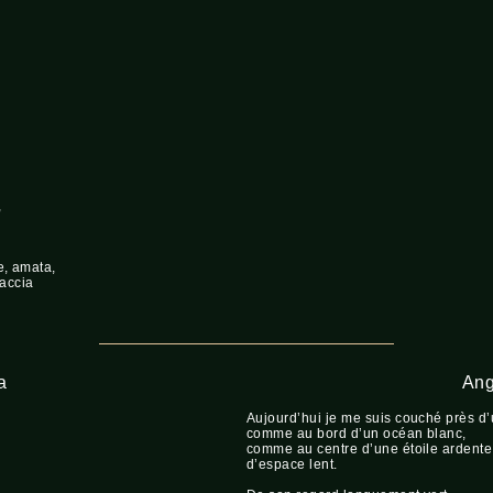
,
e, amata,
raccia
a
Ang
Aujourd’hui je me suis couché près d
comme au bord d’un océan blanc,
comme au centre d’une étoile ardente
d’espace lent.