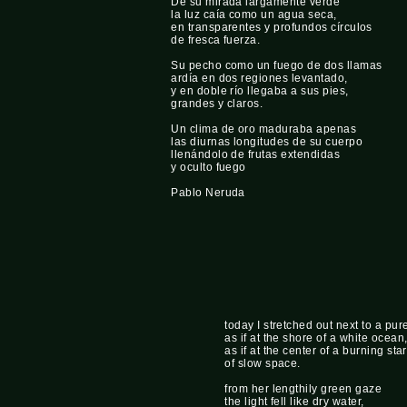
De su mirada largamente verde
la luz caía como un agua seca,
en transparentes y profundos círculos
de fresca fuerza.
Su pecho como un fuego de dos llamas
ardía en dos regiones levantado,
y en doble río llegaba a sus pies,
grandes y claros.
Un clima de oro maduraba apenas
las diurnas longitudes de su cuerpo
llenándolo de frutas extendidas
y oculto fuego
Pablo Neruda
today I stretched out next to a p
as if at the shore of a white ocean
as if at the center of a burning star
of slow space.
from her lengthily green gaze
the light fell like dry water,