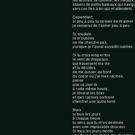
les arômes, la lumière, les métaux,
étaient de petits bateaux qui navig
vers ces îles à toi qui m’attendent.
Cependant,
si peu à peu tu cesses de m’aimer
je cesserai de t’aimer peu à peu.
Si soudain
tu m’oublies
ne me cherche pas,
puisque je t’aurai aussitôt oubliée.
Si tu crois long et fou
le vent de drapeaux
qui traversent ma vie
et tu décides
de me laisser au bord
du coeur où j’ai mes racines,
pense
que ce jour-là,
à cette même heure,
je lèverai les bras
et mes racines sortiront
chercher une autre terre.
Mais
si tous les jours
à chaque heure
tu sens que tu m’es destinée
avec une implacable douceur.
Si tous les jours monte