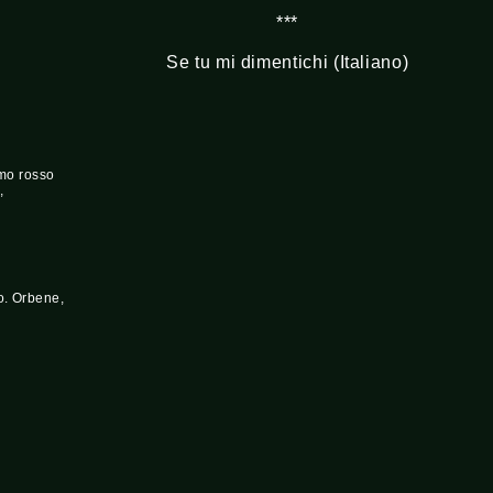
***
Se tu mi dimentichi (Italiano)
amo rosso
,
o. Orbene,