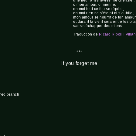
une fleur à tes lèvres me chercher,
ô mon amour, ô mienne,
en moi tout ce feu se répète,
en moi rien ne s’éteint ni s’oublie,
mon amour se nourrit de ton amour,
et durant ta vie il sera entre tes bra
sans s’échapper des miens.
Traduction de
Ricard Ripoll i Villa
***
If you forget me
e red branch