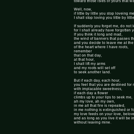
toward those isles of yours that wa
Well, now,
if little by little you stop loveing m
I shall stop loving you little by little
If suddenly you forget me, do not 
for I shall already have forgotten 
If you think it long and mad,
the wind of banners that passes th
and you decide to leave me at the
of the heart where I have roots,
remember
that on that day,
at that hour,
I shall lift my arms
and my roots will set off
to seek another land.
But if each day, each hour,
you feel that you are destined for
with implacable sweetness,
if each day a flower
climbs up to your lips to seek me,
ah my love, ah my own,
in me all that fire is repeated,
in me nothing is extinguished or f
my love feeds on your love, belov
and as long as you live it will be 
without leaving mine.