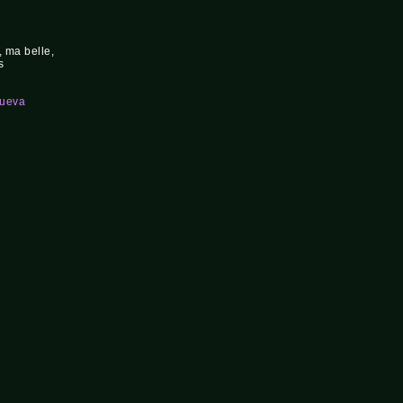
 ma belle,
s
nueva