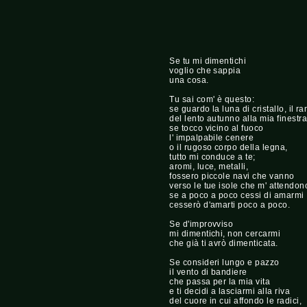
Se tu mi dimentichi
voglio che sappia
una cosa.
Tu sai com' è questo:
se guardo la luna di cristallo, il r
del lento autunno alla mia finestra
se tocco vicino al fuoco
l' impalpabile cenere
o il rugoso corpo della legna,
tutto mi conduce a te;
aromi, luce, metalli,
fossero piccole navi che vanno
verso le tue isole che m' attendon
se a poco a poco cessi di amarmi
cesserò d'amarti poco a poco.
Se d'improvviso
mi dimentichi, non cercarmi
che già ti avrò dimenticata.
Se consideri lungo e pazzo
il vento di bandiere
che passa per la mia vita
e ti decidi a lasciarmi alla riva
del cuore in cui affondo le radici,