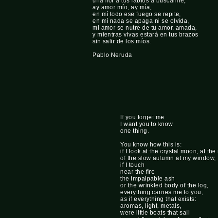
una flor a tus labios a buscarme,
ay amor mío, ay mía,
en mí todo ese fuego se repite,
en mí nada se apaga ni se olvida,
mi amor se nutre de tu amor, amada,
y mientras vivas estará en tus brazos
sin salir de los míos.
Pablo Neruda
If you forget me
I want you to know
one thing.
You know how this is:
if I look at the crystal moon, at th
of the slow autumn at my window,
if I touch
near the fire
the impalpable ash
or the wrinkled body of the log,
everything carries me to you,
as if everything that exists:
aromas, light, metals,
were little boats that sail