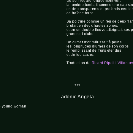
De son regard longuement vert
la lumière tombait comme une eau sè
en de transparents et profonds cercle
de fraîche force.
Sa poitrine comme un feu de deux fl
brûlait en deux hautes zones,
et en un double fleuve atteignait ses 
grands et clairs.
Un climat d’or mûrissait à peine
les longitudes diurnes de son corps
le remplissant de fruits étendus
et de feu caché.
Traduction de
Ricard Ripoll i Villanue
***
adonic Angela
ure young woman
,