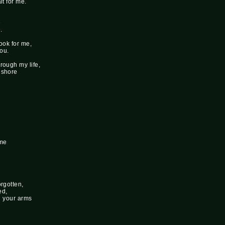
it for me.
e
.
look for me,
you.
rough my life,
 shore
 me
orgotten,
ed,
in your arms