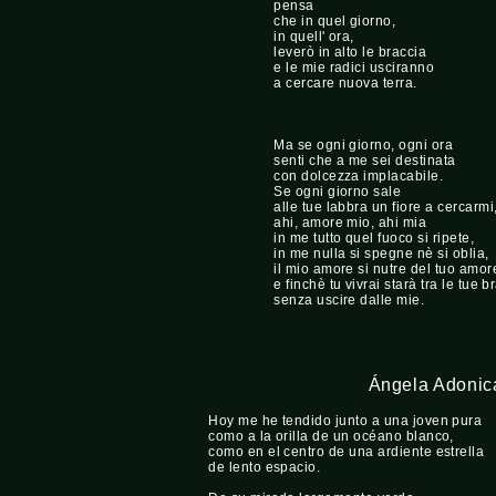
pensa
che in quel giorno,
in quell' ora,
leverò in alto le braccia
e le mie radici usciranno
a cercare nuova terra.
Ma se ogni giorno, ogni ora
senti che a me sei destinata
con dolcezza implacabile.
Se ogni giorno sale
alle tue labbra un fiore a cercarmi
ahi, amore mio, ahi mia
in me tutto quel fuoco si ripete,
in me nulla si spegne nè si oblia,
il mio amore si nutre del tuo amor
e finchè tu vivrai starà tra le tue b
senza uscire dalle mie.
Ángela Adonic
Hoy me he tendido junto a una joven pura
como a la orilla de un océano blanco,
como en el centro de una ardiente estrella
de lento espacio.