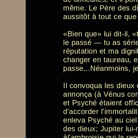
même. Le Père des di
aussitôt à tout ce qu
«Bien que» lui dit-il, 
le passé — tu as sé
réputation et ma dign
changer en taureau, e
passe...Néanmoins, je
Il convoqua les dieux 
annonça (à Vénus co
et Psyché étaient offi
d'accorder l'immortali
enleva Psyché au ciel 
des dieux; Jupiter lui
àl'ambroisie qui la re