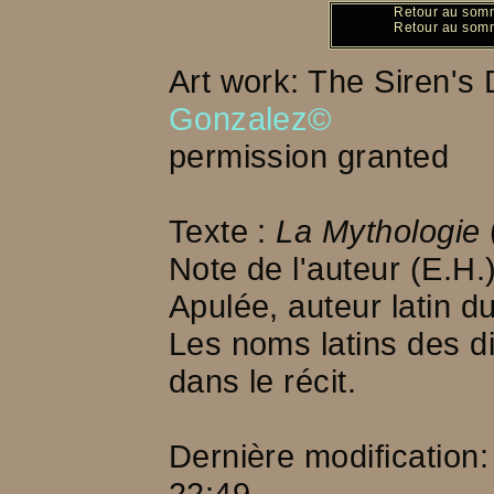
Retour au som
Retour au som
Art work: The Siren'
Gonzalez©
permission granted
Texte :
La Mythologie
Note de l'auteur (E.H.
Apulée, auteur latin d
Les noms latins des d
dans le récit.
Dernière modification
22:49