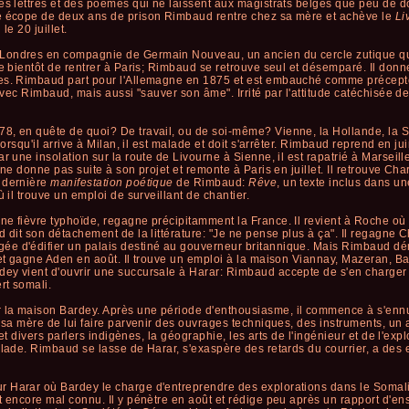
es lettres et des poèmes qui ne laissent aux magistrats belges que peu de dou
ne écope de deux ans de prison Rimbaud rentre chez sa mère et achève le
Li
le 20 juillet.
Londres en compagnie de Germain Nouveau, un ancien du cercle zutique qui
e bientôt de rentrer à Paris; Rimbaud se retrouve seul et désemparé. Il donn
es. Rimbaud part pour l'Allemagne en 1875 et est embauché comme précepteur
avec Rimbaud, mais aussi "sauver son âme". Irrité par l'attitude catéchisée de 
8, en quête de quoi? De travail, ou de soi-même? Vienne, la Hollande, la 
Lorsqu'il arrive à Milan, il est malade et doit s'arrêter. Rimbaud reprend en ju
r une insolation sur la route de Livourne à Sienne, il est rapatrié à Marseille
 ne donne pas suite à son projet et remonte à Paris en juillet. Il retrouve Ch
a dernière
manifestation poétique
de Rimbaud:
Rêve
, un texte inclus dans un
ù il trouve un emploi de surveillant de chantier.
e fièvre typhoïde, regagne précipitamment la France. Il revient à Roche où il
d dit son détachement de la littérature: "Je ne pense plus à ça". Il regagne 
e d'édifier un palais destiné au gouverneur britannique. Mais Rimbaud démi
 et gagne Aden en août. Il trouve un emploi à la maison Viannay, Mazeran, Ba
ey vient d'ouvrir une succursale à Harar: Rimbaud accepte de s'en charger 
rt somali.
la maison Bardey. Après une période d'enthousiasme, il commence à s'ennuye
e sa mère de lui faire parvenir des ouvrages techniques, des instruments, un 
 et divers parlers indigènes, la géographie, les arts de l'ingénieur et de l'expl
lade. Rimbaud se lasse de Harar, s'exaspère des retards du courrier, a des en
 Harar où Bardey le charge d'entreprendre des explorations dans le Somali
t encore mal connu. Il y pénètre en août et rédige peu après un rapport d'en