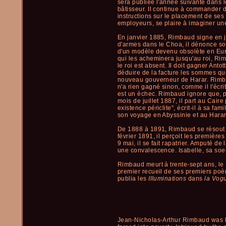
sera publiée l'année suivante dans l
bâtisseur. Il continue à commander d
instructions sur le placement de se
employeurs, se plaire à imaginer une
En janvier 1885, Rimbaud signe en ja
d'armes dans le Choa, il dénonce son 
d'un modèle devenu obsolète en Euro
qui les acheminera jusqu'au roi, Ri
le roi est absent. Il doit gagner Anto
déduire de la facture les sommes que
nouveau gouverneur de Harar. Rimbaud
n'a rien gagné sinon, comme il l'écri
est un échec. Rimbaud ignore que, 
mois de juillet 1887, il part au Cair
existence périclite", écrit-il à sa fa
son voyage en Abyssinie et au Harar
De 1888 à 1891, Rimbaud se résout d
février 1891, il perçoit les première
9 mai, il se fait rapatrier. Amputé de
une convalescence. Isabelle, sa soeur
Rimbaud meurt à trente-sept ans, le
premier recueil de ses premiers poè
publia les
Illuminations
dans
la Vog
Jean-Nicholas-Arthur Rimbaud was bo