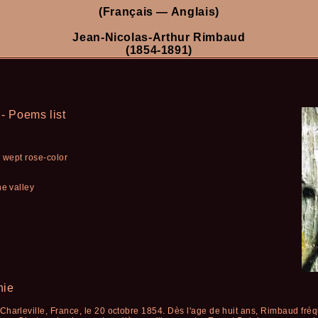
(Français — Anglais)
Jean-Nicolas-Arthur Rimbaud
(1854-1891)
- Poems list
s wept rose-color
he valley
hie
harleville, France, le 20 octobre 1854. Dès l'age de huit ans, Rimbaud fréque