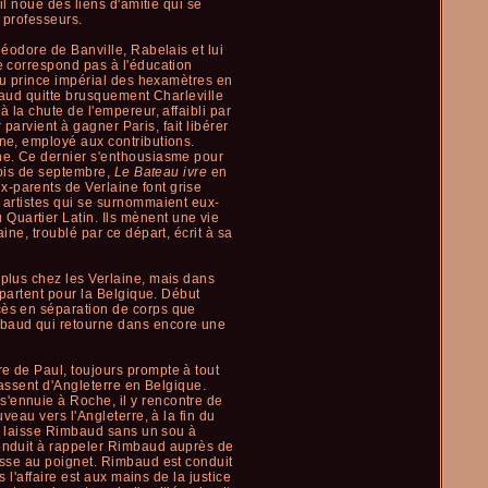
il noue des liens d'amitié qui se
s professeurs.
héodore de Banville, Rabelais et lui
e correspond pas à l'éducation
 au prince impérial des hexamètres en
baud quitte brusquement Charleville
 la chute de l'empereur, affaibli par
 parvient à gagner Paris, fait libérer
gne, employé aux contributions.
ine. Ce dernier s'enthousiasme pour
mois de septembre,
Le Bateau ivre
en
-parents de Verlaine font grise
t artistes qui se surnommaient eux-
Quartier Latin. Ils mènent une vie
ine, troublé par ce départ, écrit à sa
 plus chez les Verlaine, mais dans
 partent pour la Belgique. Début
cès en séparation de corps que
imbaud qui retourne dans encore une
e de Paul, toujours prompte à tout
passent d'Angleterre en Belgique.
s'ennuie à Roche, il y rencontre de
veau vers l'Angleterre, à la fin du
Il laisse Rimbaud sans un sou à
conduit à rappeler Rimbaud auprès de
lesse au poignet. Rimbaud est conduit
 l'affaire est aux mains de la justice