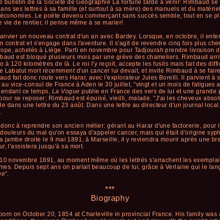
e bulletin de la Société de Géographie La fortune tarde à venir: Rimbaud se 
ans ses lettres à sa famille (et surtout à sa mère) des manuels et du matéri
s économies. Le poète devenu commerçant sans succès semble, tout en se pla
 vie de rentier, il pense même à se marier!
nvier un nouveau contrat d'un an avec Bardey. Lorsque, en octobre, il entend
contrat et s'engage dans l'aventure. Il s'agit de revendre cinq fois plus cher
pe, achetés à Liège. Parti en novembre pour Tadjourah prendre livraison de
mbaud est bloqué plusieurs mois par une grève des chameliers. Rimbaud arriv
tto à 120 kilomètres de là. Le roi l'y reçoit, accepte les fusils mais fait des di
 Labatut mort récemment d'un cancer lui devait, et invite Rimbaud à se faire
 fait donc route vers Harar, avec l'explorateur Jules Borelli. Il parvient à 
t au vice-consul de France à Aden le 30 juillet, "vingt et un mois de fatigues 
pendant ce temps,
La Vogue
publie en France des vers de lui et une grande 
e pour se reposer; Rimbaud est épuisé, vieilli, malade. "J'ai les cheveux abs
mille dans une lettre du 23 août. Dans une lettre au directeur d'un journal local
.
onc à reprendre son ancien métier: gérant au Harar d'une factorerie, pour 
s douleurs du mal qu'on essaya d'appeler cancer, mais qui était d'origine syp
 la jambe droite le 9 mai 1891, à Marseille, il y reviendra mourir après une bre
, l'assistera jusqu'à sa mort.
 10 novembre 1891, au moment même où les lettrés s'arrachent les exemplai
mes. Depuis sept ans on parlait beaucoup de lui, grâce à Verlaine qui le la
ue
".
***
Biography
rn on October 20, 1854 at Charleville in provincial France. His family was