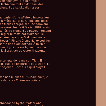
voit découvreur, explorateur,
el technique tout en donnant des
ignant de sa situation à ses
 parler d'une affaire d'importation
 à Ménélik, roi du Choa, des fusils
s fusils et organiser une caravane
e à Ankober le 6 février 1887, mais
fficultés au moment de payer; il entend
 régler le reste par Makonen, le
se faire payer par Makonen, mais il
atroces". Financièrement, l'expédition
partie des
Illuminations
. À la fin du
olument gris. Je me figure que mon
, le
Bosphore égyptien
, il raconte
le compte de la maison Tian. En
hilitique. Il s'embarque pour Aden. Le
f séjour à Roche: ce qu'il croyait
res non mutilés du "
Reliquaire
", le
nça dans les
Poètes maudits
, et
 abandoned by their father and