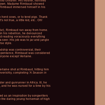
od children. His mother, horrified
 of town. Madame Rimbaud showed
s, Rimbaud immersed himself in his
o herd cows, or to tend pigs. Thank
not true, a little kid, etc.. Oh!
n War), Rimbaud ran away from home.
 in his rebellion, he denounced
nd reading voraciously everything
 seer. His job was to jar and jangle
se style.
ndship was controversial, their
d repentance, Rimbaud was considered
veryone except Verlaine.
rlaine shot at Rimbaud, hitting him
everishly, completing '
A Season in
er and gunrunner in Africa. Ill, he
, and he was nursed for a time by his
ted as an inspiration by songwriters
re the daring young horseman of high