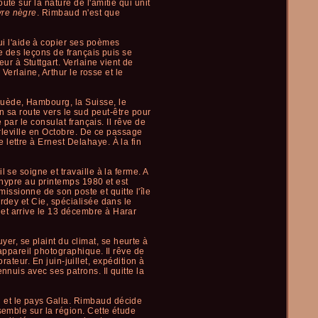
te sur la nature de l'amitié qui unit
vre nègre
. Rimbaud n'est que
 l'aide à copier ses poèmes
e des leçons de français puis se
 à Stuttgart. Verlaine vient de
Verlaine, Arthur le rosse et le
Suède, Hambourg, la Suisse, le
in sa route vers le sud peut-être pour
 par le consulat français. Il rêve de
arleville en Octobre. De ce passage
e lettre à Ernest Delahaye. À la fin
 se soigne et travaille à la ferme. A
Chypre au printemps 1980 et est
ssionne de son poste et quitte l'île
rdey et Cie, spécialisée dans le
et arrive le 13 décembre à Harar
r, se plaint du climat, se heurte à
appareil photographique. Il rêve de
orateur. En juin-juillet, expédition à
nuis avec ses patrons. Il quitte la
 et le pays Galla. Rimbaud décide
semble sur la région. Cette étude