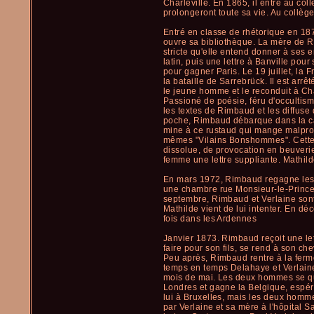
Charleville. En 1865, il entre au col
prolongeront toute sa vie. Au collèg
Entré en classe de rhétorique en 187
ouvre sa bibliothèque. La mère de Ri
stricte qu'elle entend donner à ses 
latin, puis une lettre à Banville pour
pour gagner Paris. Le 19 juillet, la 
la bataille de Sarrebrück. Il est arrê
le jeune homme et le reconduit à Cha
Passioné de poésie, féru d'occultis
les textes de Rimbaud et les diffuse 
poche, Rimbaud débarque dans la cap
mine à ce rustaud qui mange malpropr
mêmes "Vilains Bonshommes". Cette a
dissolue, de provocation en beuverie.
femme une lettre suppliante. Mathilde
En mars 1972, Rimbaud regagne les Ar
une chambre rue Monsieur-le-Prince, 
septembre, Rimbaud et Verlaine sont
Mathilde vient de lui intenter. En 
fois dans les Ardennes
Janvier 1873. Rimbaud reçoit une let
faire pour son fils, se rend à son ch
Peu après, Rimbaud rentre à la ferm
temps en temps Delahaye et Verlaine à
mois de mai. Les deux hommes se quer
Londres et gagne la Belgique, espér
lui à Bruxelles, mais les deux homme
par Verlaine et sa mère à l'hôpital Sa