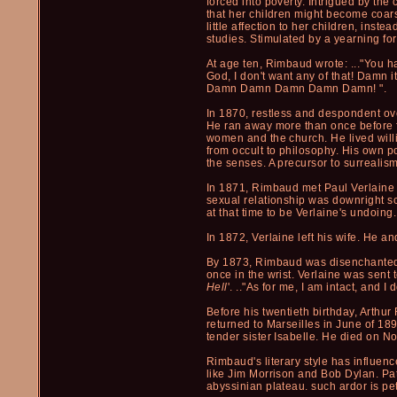
forced into poverty. Intrigued by th
that her children might become coa
little affection to her children, ins
studies. Stimulated by a yearning for
At age ten, Rimbaud wrote: ..."You ha
God, I don't want any of that! Damn it
Damn Damn Damn Damn Damn! ".
In 1870, restless and despondent ove
He ran away more than once before fi
women and the church. He lived willi
from occult to philosophy. His own p
the senses. A precursor to surrealism
In 1871, Rimbaud met Paul Verlaine -
sexual relationship was downright s
at that time to be Verlaine's undoin
In 1872, Verlaine left his wife. He
By 1873, Rimbaud was disenchanted b
once in the wrist. Verlaine was sent 
Hell
'. .."As for me, I am intact, and I 
Before his twentieth birthday, Arthu
returned to Marseilles in June of 18
tender sister Isabelle. He died on 
Rimbaud's literary style has influenc
like Jim Morrison and Bob Dylan. Pat
abyssinian plateau. such ardor is petr