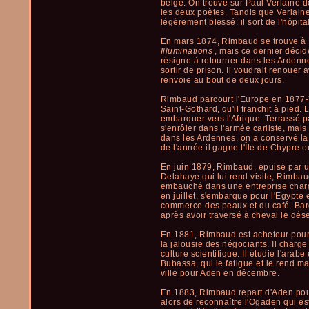
belge. On trouve sur Paul Verlaine d
les deux poètes. Tandis que Verlai
légèrement blessé: il sort de l'hôpital 
En mars 1874, Rimbaud se trouve à 
Illuminations
, mais ce dernier décid
résigne à retourner dans les Ardenn
sortir de prison. Il voudrait renouer 
renvoie au bout de deux jours.
Rimbaud parcourt l'Europe en 1877-7
Saint-Gothard, qu'il franchit à pied. 
embarquer vers l'Afrique. Terrassé pa
s'enrôler dans l'armée carliste, mais
dans les Ardennes, on a conservé l
de l'année il gagne l'Île de Chypre o
En juin 1879, Rimbaud, épuisé par un
Delahaye qui lui rend visite, Rimbau
embauché dans une entreprise chargé
en juillet, s'embarque pour l'Egypte
commerce des peaux et du café. Bard
après avoir traversé à cheval le dése
En 1881, Rimbaud est acheteur pour 
la jalousie des négociants. Il charg
culture scientifique. Il étudie l'arabe
Bubassa, qui le fatigue et le rend ma
ville pour Aden en décembre.
En 1883, Rimbaud repart d'Aden pour
alors de reconnaître l'Ogaden qui es