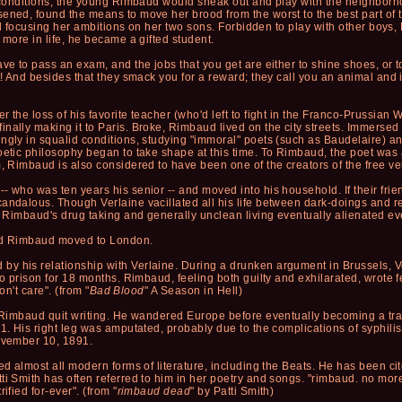
e conditions, the young Rimbaud would sneak out and play with the neighborho
rsened, found the means to move her brood from the worst to the best part
tead focusing her ambitions on her two sons. Forbidden to play with other boy
 more in life, he became a gifted student.
ve to pass an exam, and the jobs that you get are either to shine shoes, or t
! And besides that they smack you for a reward; they call you an animal and it's 
r the loss of his favorite teacher (who'd left to fight in the Franco-Prussia
nally making it to Paris. Broke, Rimbaud lived on the city streets. Immersed
ngly in squalid conditions, studying "immoral" poets (such as Baudelaire) a
oetic philosophy began to take shape at this time. To Rimbaud, the poet was a
, Rimbaud is also considered to have been one of the creators of the free ver
- who was ten years his senior -- and moved into his household. If their frie
candalous. Though Verlaine vacillated all his life between dark-doings an
g. Rimbaud's drug taking and generally unclean living eventually alienated e
 and Rimbaud moved to London.
y his relationship with Verlaine. During a drunken argument in Brussels, Ve
to prison for 18 months. Rimbaud, feeling both guilty and exhilarated, wrote f
don't care". (from "
Bad Blood
" A Season in Hell)
r Rimbaud quit writing. He wandered Europe before eventually becoming a trad
91. His right leg was amputated, probably due to the complications of syphilis
November 10, 1891.
ed almost all modern forms of literature, including the Beats. He has been ci
ti Smith has often referred to him in her poetry and songs. "rimbaud. no mo
ified for-ever". (from "
rimbaud dead
" by Patti Smith)