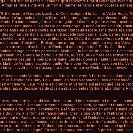
lège. C'est sur les bancs du collège qu'il rencontre Ernest Delahaye avec qui 
e, Arthur se révèle vite être un "fort en thème" remarqué et encouragé par se
0, il rencontre Georges Izambard. Cet enseignant lui fait lire Victor Hugo, T
mbaud n'apprécie pas l'amitié entre le jeune garçon et le professeur: elle n
enfants. En mai, démangé du désir de gloire littéaire, le jeune Arthur envoie
 solliciter une place au
Parnasse contemporain
. À la fin du mois d'août, Rim
France entre en guerre contre la Prusse: Rimbaud espère sans doute assister à
té dès son arrivée dans la capitale. Il appelle Izambard à l'aide. Le professeur
rleville à la fin du mois de septembre. En 1871, il rencontre Auguste Breta
me et buveur d'absinthe, Bretagne encourage le jeune poète à écrire à Verla
dans son cercle d'amis. Il prie Rimbaud de le rejoindre à Paris. À la fin du 
itale et loge chez les parents de Mathilde, la femme de Verlaine. Les beaux
ement. Mais Verlaine partout le traîne, au café, aux dîners des écrivains e
mitié va désunir le ménage Verlaine. Les deux poètes hantent les cafés du 
 Mathilde Verlaine, excédée, quitte Paris pour Périgueux avec son fils. Verla
 lui fait savoir qu'elle n'acceptera de rentrer que si Rimbaud est renvoyé.
dennes mais Verlaine parvient à le faire revenir à Paris en mai. Il ne loge
puis à l'hôtel de Cluny. Le 7 juillet, les deux vagabonds,
laeti et errabundi
,
 en Angleterre. Leur misère est grande et Verlaine est préoccupé par le pro
décembre, après des scènes de plus en plus violentes Verlaine abandonne R
tre de Verlaine qui se dit malade et mourant de désespoir à Londres. La mèr
evet; elle offre à Rimbaud l'argent du voyage. En avril, Verlaine et Rimbaud 
e familiale de Roche. Il commence à rédiger
Une saison en enfer
. Rimbaud 
 Bouillon, à la frontière franco-belge. C'est là que Verlaine l'entraîne à nou
ellent et Paul prend au début du mois de juillet l'initiative d'une rupture. 
ant renouer avec sa femme. L'échec de cette tentative de réconciliation le 
s se querellent encore. Verlaine tire deux coups de feu sur son ami qu'il b
int-Jean où il est soigné. En vain, Rimbaud renonce-t-il à porter plainte, mais