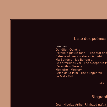
Liste des poèmes 
poèmes
Ophélie - Ophélia
L'étoile a pleuré rose...- The star ha
Est-elle almée - Is she an Almah?...
Ma Bohème - My Bohemia
Le dormeur du val - The sleeper in t
L'éternité - Eternity
Mémoire - Memory
Fêtes de la faim - The hunger fair
Le Mal - Evil
***
Biograp
Jean-Nicolas-Arthur Rimbaud naît à C