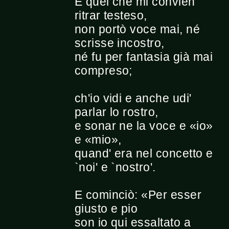
E quel che mi convien
ritrar testeso,
non portò voce mai, né
scrisse incostro,
né fu per fantasia già mai
compreso;
ch'io vidi e anche udi'
parlar lo rostro,
e sonar ne la voce e «io»
e «mio»,
quand' era nel concetto e
`noi' e `nostro'.
E cominciò: «Per esser
giusto e pio
son io qui essaltato a