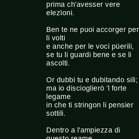
prima ch'avesser vere
elezïoni.
Ben te ne puoi accorger pe
li volti
e anche per le voci püerili,
se tu li guardi bene e se li
ascolti.
Or dubbi tu e dubitando sili;
ma io discioglierò 'l forte
legame
in che ti stringon li pensier
sottili.
Dentro a l'ampiezza di
questo reame