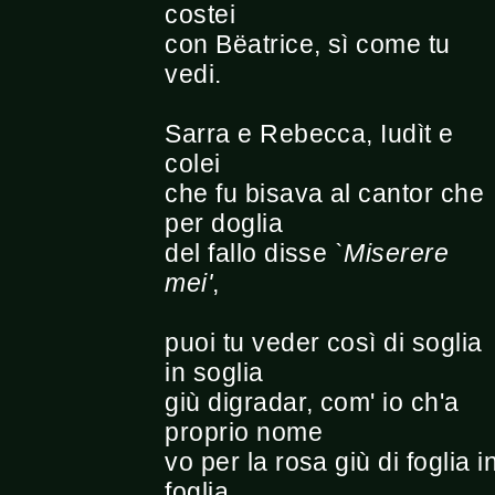
costei
con Bëatrice, sì come tu
vedi.
Sarra e Rebecca, Iudìt e
colei
che fu bisava al cantor che
per doglia
del fallo disse
`Miserere
mei'
,
puoi tu veder così di soglia
in soglia
giù digradar, com' io ch'a
proprio nome
vo per la rosa giù di foglia i
foglia.