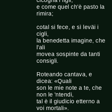
cicogna i figli,
e come quel ch'è pasto la
rimira;
cotal si fece, e sì leväi i
cigli,
la benedetta imagine, che
l'ali
movea sospinte da tanti
consigli.
Roteando cantava, e
dicea: «Quali
son le mie note a te, che
non le 'ntendi,
tal è il giudicio etterno a
voi mortali».