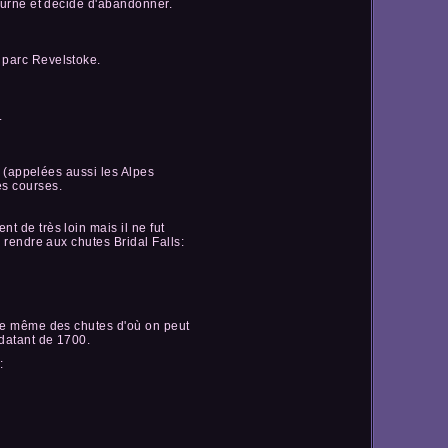
tourne et décide d'abandonner.
 parc Revelstoke.
.
e (appelées aussi les Alpes
es courses.
t de très loin mais il ne fut
 rendre aux chutes Bridal Falls:
ase même des chutes d'où on peut
 datant de 1700.
: