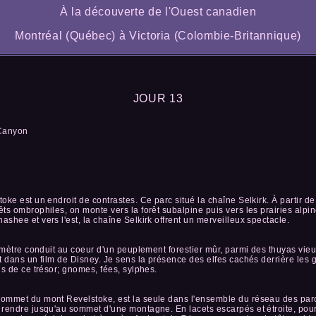
À la découverte de l'Ouest canadien
Montréal (Québec) à Victoria (Colombie-Britannique)
JOUR 13
 Canyon
oke est un endroit de contrastes. Ce parc situé la chaîne Selkirk. À partir d
ts ombrophiles, on monte vers la forêt subalpine puis vers les prairies alpi
shee et vers l'est, la chaîne Selkirk offrent un merveilleux spectacle.
lomètre conduit au coeur d'un peuplement forestier mûr, parmi des thuyas vie
t dans un film de Disney. Je sens la présence des elfes cachés derrière les g
ns de ce trésor; gnomes, fées, sylphes.
sommet du mont Revelstoke, est la seule dans l'ensemble du réseau des pa
rendre jusqu'au sommet d'une montagne. En lacets escarpés et étroite, pour l'