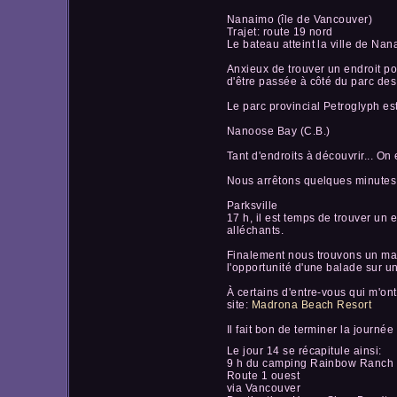
Nanaimo (île de Vancouver)
Trajet: route 19 nord
Le bateau atteint la ville de Nan
Anxieux de trouver un endroit po
d'être passée à côté du parc des
Le parc provincial Petroglyph est
Nanoose Bay (C.B.)
Tant d'endroits à découvrir... On 
Nous arrêtons quelques minutes
Parksville
17 h, il est temps de trouver un 
alléchants.
Finalement nous trouvons un magn
l'opportunité d'une balade sur 
À certains d'entre-vous qui m'on
site:
Madrona Beach Resort
Il fait bon de terminer la journé
Le jour 14 se récapitule ainsi:
9 h du camping Rainbow Ranch (
Route 1 ouest
via Vancouver