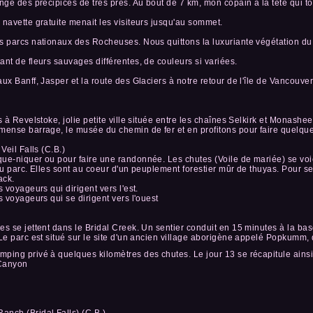
onge des précipices de très près. Au bout de 7 km, mon copain a la tête qui 
 navette gratuite menait les visiteurs jusqu'au sommet.
es parcs nationaux des Rocheuses. Nous quittons la luxuriante végétation du
ant de fleurs sauvages différentes, de couleurs si variées.
ux Banff, Jasper et la route des Glaciers à notre retour de l'île de Vancouver
s à Revelstoke, jolie petite ville située entre les chaînes Selkirk et Monashe
mense barrage, le musée du chemin de fer et en profitons pour faire quelqu
Veil Falls (C.B.)
ue-niquer ou pour faire une randonnée. Les chutes (Voile de mariée) se voien
du parc. Elles sont au coeur d'un peuplement forestier mûr de thuyas. Pour se
ack.
s voyageurs qui dirigent vers l'est.
s voyageurs qui se dirigent vers l'ouest
es se jettent dans le Bridal Creek. Un sentier conduit en 15 minutes à la b
 Le parc est situé sur le site d'un ancien village aborigène appelé Popkumm,
ping privé à quelques kilomètres des chutes. Le jour 13 se récapitule ainsi
 Canyon
anch (Bridal Falls) (C.B.)