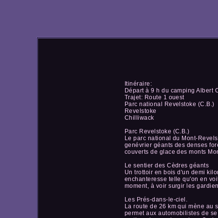
Itinéraire:
Départ à 9 h du camping Albert
Trajet: Route 1 ouest
Parc national Revelstoke (C.B.)
Revelstoke
Chilliwack
Parc Revelstoke (C.B.)
Le parc national du Mont-Revelst
genévrier géants des denses forê
couverts de glace des monts Mona
Le sentier des Cèdres géants
Un trottoir en bois d'un demi ki
enchanteresse telle qu'on en voi
moment, à voir surgir les gardie
Les Prés-dans-le-ciel.
La route de 26 km qui mène au 
permet aux automobilistes de se 