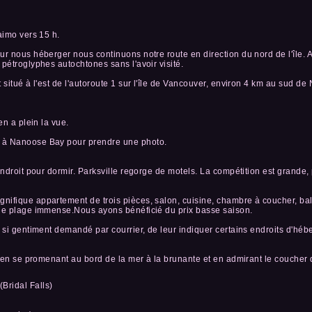
aimo vers 15 h.
ur nous héberger nous continuons notre route en direction du nord de l'île. A
 pétroglyphes autochtones sans l'avoir visité.
 situé à l'est de l'autoroute 1 sur l'île de Vancouver, environ 4 km au sud d
en a plein la vue.
 à Nanoose Bay pour prendre une photo.
endroit pour dormir. Parksville regorge de motels. La compétition est grande,
ifique appartement de trois pièces, salon, cuisine, chambre à coucher, bal
une plage immense.Nous ayons bénéficié du prix basse saison.
t si gentiment demandé par courrier, de leur indiquer certains endroits d'héb
e en se promenant au bord de la mer à la brunante et en admirant le coucher d
Bridal Falls)