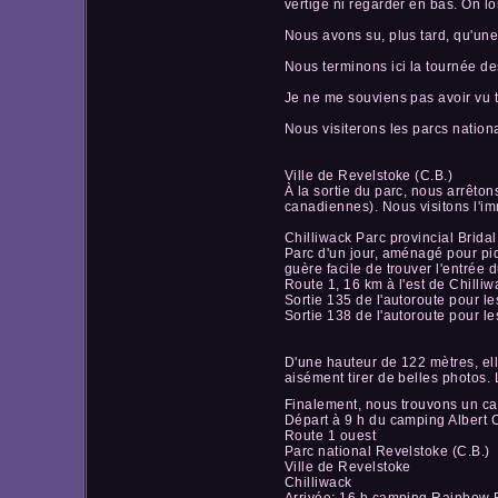
vertige ni regarder en bas. On l
Nous avons su, plus tard, qu'une
Nous terminons ici la tournée d
Je ne me souviens pas avoir vu t
Nous visiterons les parcs nationa
Ville de Revelstoke (C.B.)
À la sortie du parc, nous arrêton
canadiennes). Nous visitons l'im
Chilliwack Parc provincial Bridal 
Parc d'un jour, aménagé pour piq
guère facile de trouver l'entrée 
Route 1, 16 km à l'est de Chilliw
Sortie 135 de l'autoroute pour le
Sortie 138 de l'autoroute pour le
D'une hauteur de 122 mètres, ell
aisément tirer de belles photos.
Finalement, nous trouvons un cam
Départ à 9 h du camping Albert
Route 1 ouest
Parc national Revelstoke (C.B.)
Ville de Revelstoke
Chilliwack
Arrivée: 16 h camping Rainbow R