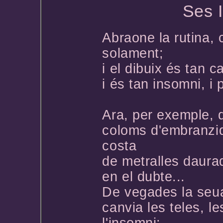
Ses I
Abraone la rutina, 
solament;
i el dibuix és tan ca
i és tan insomni, i 
Ara, per exemple, 
coloms d'embranzid
costa
de metralles daura
en el dubte...
De vegades la seua
canvia les teles, l
l'insomni;