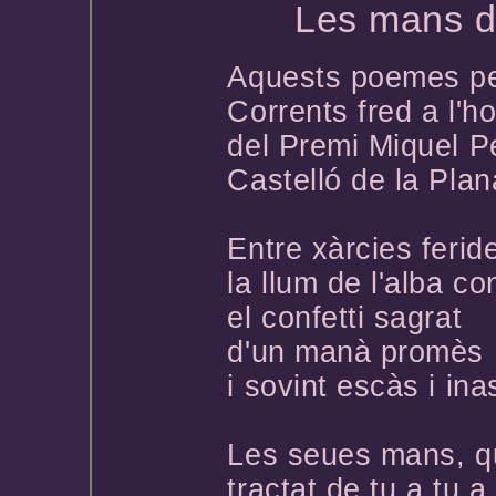
Les mans d
Aquests poemes per
Corrents fred a l'h
del Premi Miquel Pe
Castelló de la Plan
Entre xàrcies ferid
la llum de l'alba c
el confetti sagrat
d'un manà promès
i sovint escàs i ina
Les seues mans, q
tractat de tu a tu a