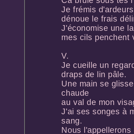
Ca brûle sous tes 
Je frémis d'ardeurs
dénoue le frais dél
J'économise une l
mes cils penchent v
V.
Je cueille un regar
draps de lin pâle.
Une main se glisse
chaude
au val de mon visa
J'ai ses songes à 
sang.
Nous l'appellerons 