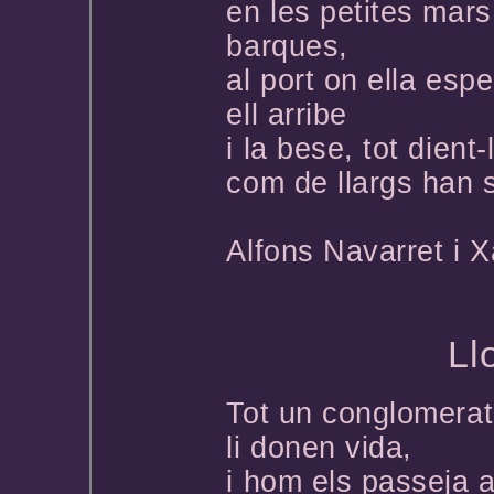
en les petites mars
barques,
al port on ella es
ell arribe
i la bese, tot dient-
com de llargs han s
Alfons Navarret i 
*
Ll
Tot un conglomerat
li donen vida,
i hom els passeja 