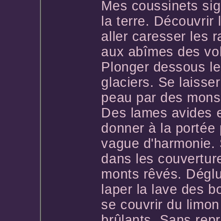
Mes coussinets sig
la terre. Découvrir
aller caresser les 
aux abîmes des vol
Plonger dessous l
glaciers. Se laisser
peau par des monst
Des lames avides e
donner à la portée 
vague d'harmonie. S
dans les couvertur
monts rêvés. Dégluti
laper la lave des b
se couvrir du limon
brûlants. Sans repr