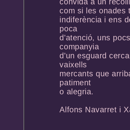
convida a un recol
com si les onades 
indiferència i ens
poca
d'atenció, uns pocs
companyia
d'un esguard cercan
vaixells
mercants que arriba
patiment
o alegria.
Alfons Navarret i 
*