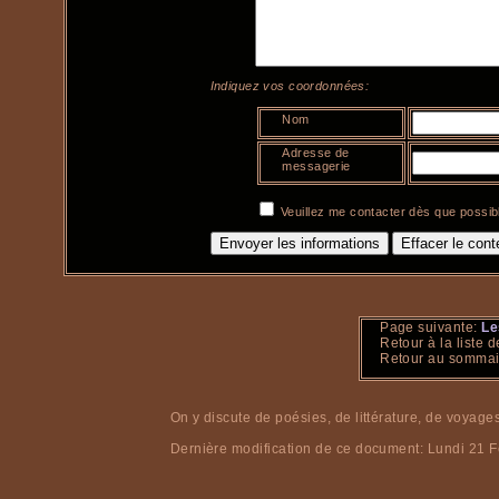
Indiquez vos coordonnées:
Nom
Adresse de
messagerie
Veuillez me contacter dès que possibl
Page suivante:
Le
Retour à la liste 
Retour au somma
On y discute de poésies, de littérature, de voyages
Dernière modification de ce document:
Lundi 21 F