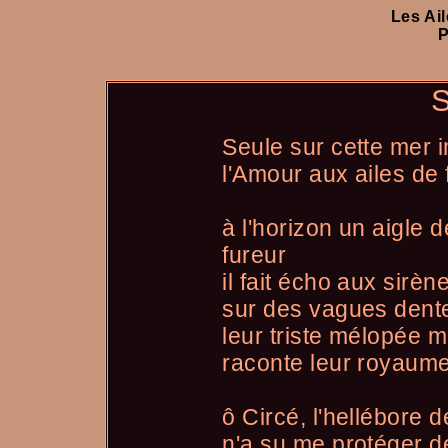
Les Ail
P
S
Seule sur cette mer 
l'Amour aux ailes d
à l'horizon un aigle d
fureur
il fait écho aux sirèn
sur des vagues dent
leur triste mélopée 
raconte leur royaum
ô Circé, l'hellébore 
n'a su me protéger d